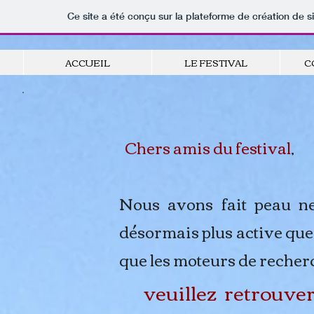
Ce site a été conçu sur la plateforme de création de s
ACCUEIL
LE FESTIVAL
C
Chers amis du festival
,
Nous avons fait peau neu
désormais plus active que 
que les moteurs de recherc
veuillez retrouve